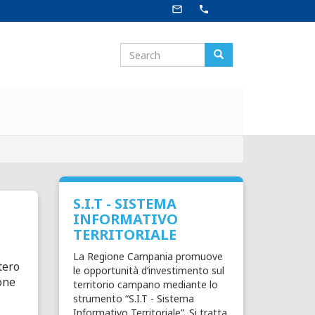
mail_outline
phone
Search
Search
Search
S.I.T - SISTEMA
INFORMATIVO
TERRITORIALE
La Regione Campania promuove
tero
le opportunità d’investimento sul
one
territorio campano mediante lo
strumento “S.I.T - Sistema
Informativo Territoriale”. Si tratta