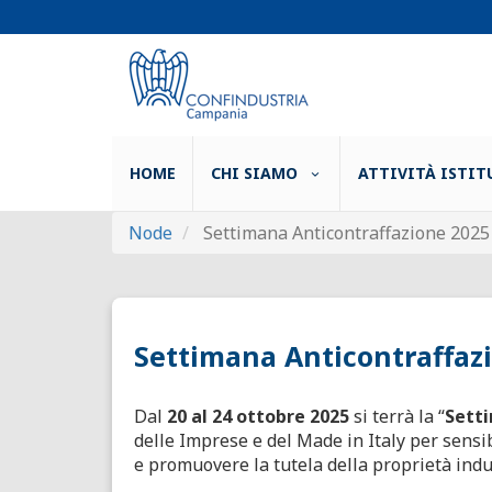
Salta
al
contenuto
principale
Main
HOME
CHI SIAMO
ATTIVITÀ ISTIT
navigation
Node
Settimana Anticontraffazione 2025 -
Settimana Anticontraffazio
Dal
20 al 24 ottobre 2025
si terrà la “
Sett
delle Imprese e del Made in Italy per sensi
e promuovere la tutela della proprietà indu