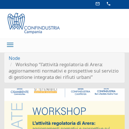
Salta
mail_outline
phone
al
contenuto
principale
Main
navigation
Node
Workshop “l’attività regolatoria di Arera:
aggiornamenti normativi e prospettive sul servizio
di gestione integrata dei rifiuti urbani”