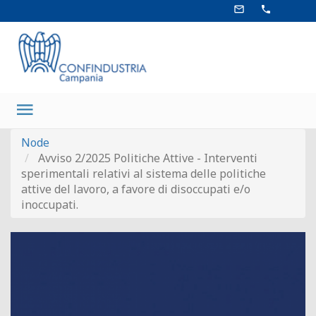
Salta
mail_outline
phone
al
contenuto
principale
Main
navigation
Node
Avviso 2/2025 Politiche Attive - Interventi
sperimentali relativi al sistema delle politiche
attive del lavoro, a favore di disoccupati e/o
inoccupati.