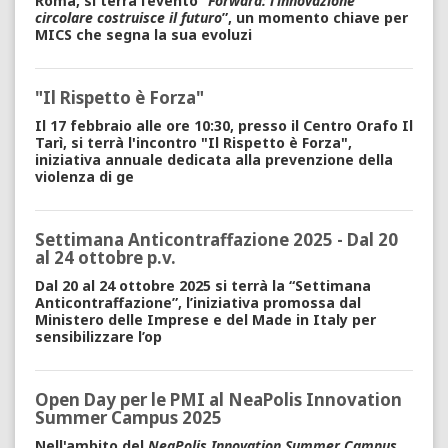
Roma, si terrà l’evento “
Forward: l’innovazione
circolare costruisce il futuro
”, un momento chiave per
MICS che segna la sua evoluzi
"Il Rispetto è Forza"
Il 17 febbraio alle ore 10:30, presso il Centro Orafo Il
Tarì, si terrà l'incontro
"Il Rispetto è Forza",
i
niziativa annuale dedicata alla prevenzione della
violenza di ge
Settimana Anticontraffazione 2025 - Dal 20
al 24 ottobre p.v.
Dal
20 al 24 ottobre 2025
si terrà la “
Settimana
Anticontraffazione
”, l’iniziativa promossa dal
Ministero delle Imprese e del Made in Italy per
sensibilizzare l’op
Open Day per le PMI al NeaPolis Innovation
Summer Campus 2025
Nell'ambito del
NeaPolis Innovation Summer Campus,